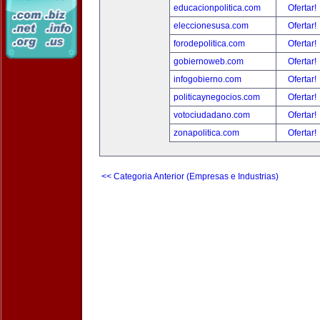
educacionpolitica.com
Ofertar!
eleccionesusa.com
Ofertar!
forodepolitica.com
Ofertar!
gobiernoweb.com
Ofertar!
infogobierno.com
Ofertar!
politicaynegocios.com
Ofertar!
votociudadano.com
Ofertar!
zonapolitica.com
Ofertar!
<< Categoria Anterior (Empresas e Industrias)