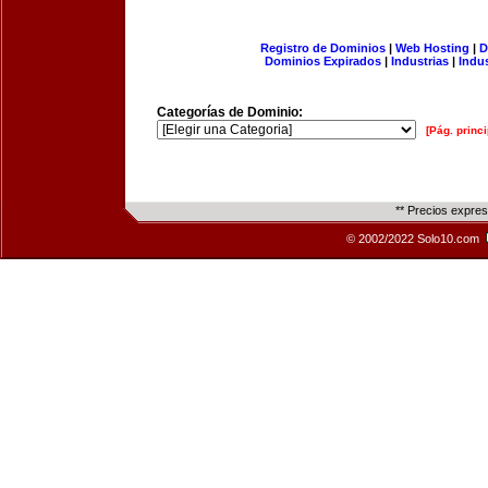
Registro de Dominios
|
Web Hosting
|
D
Dominios Expirados
|
Industrias
|
Indu
Categorías de Dominio:
[Pág. princi
** Precios expre
© 2002/2022 Solo10.com