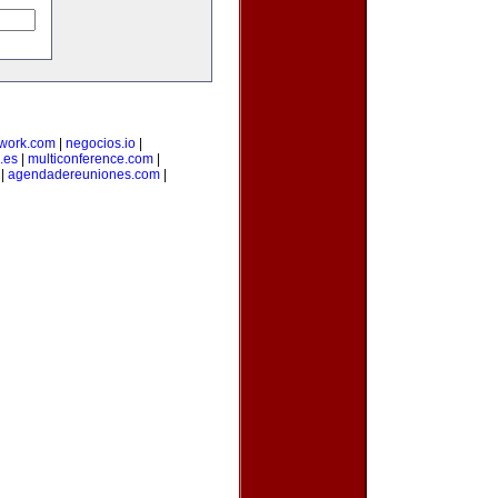
twork.com
|
negocios.io
|
.es
|
multiconference.com
|
|
agendadereuniones.com
|