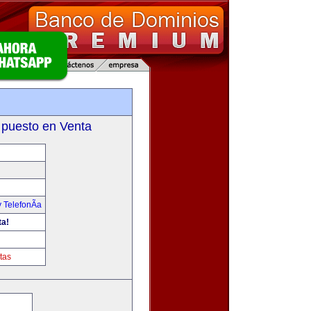
 puesto en Venta
 TelefonÃ­a
ta!
tas