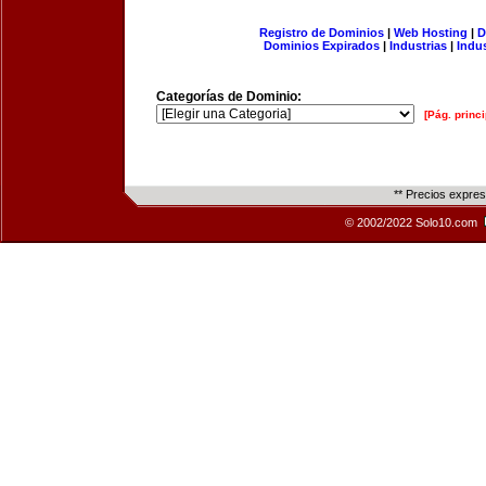
Registro de Dominios
|
Web Hosting
|
D
Dominios Expirados
|
Industrias
|
Indu
Categorías de Dominio:
[Pág. princi
** Precios expre
© 2002/2022 Solo10.com