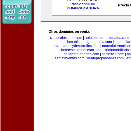
COMPRAR AHORA
Precio $
550.00
Precio 
COMPRAR AHORA
Otros dominios en venta:
clubprofesional.com
|
hotelesinternacionales.com
inmobiliariasguatemala.com
|
inmobiliar
inversionesydesarrollos.com
|
marcainternacion
hotelescozumel.com
|
industriainmobiliaria
saltapropiedades.com
|
sociosvip.com
|
as
santafeventas.com
|
ventapropiedades.com
|
ar