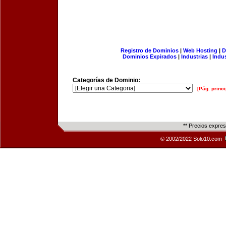
Registro de Dominios
|
Web Hosting
|
D
Dominios Expirados
|
Industrias
|
Indu
Categorías de Dominio:
[Pág. princi
** Precios expre
© 2002/2022 Solo10.com