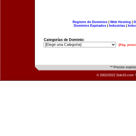
Registro de Dominios
|
Web Hosting
|
D
Dominios Expirados
|
Industrias
|
Indu
Categorías de Dominio:
[Pág. princi
** Precios expre
© 2002/2022 Solo10.com