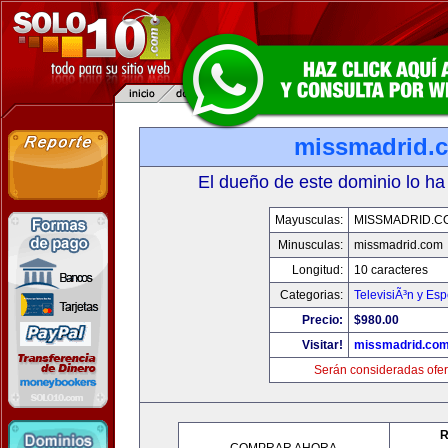
missmadrid.
El dueño de este dominio lo ha
Mayusculas:
MISSMADRID.C
Minusculas:
missmadrid.com
Longitud:
10 caracteres
Categorias:
TelevisiÃ³n y Esp
Precio:
$980.00
Visitar!
missmadrid.co
Serán consideradas ofer
R