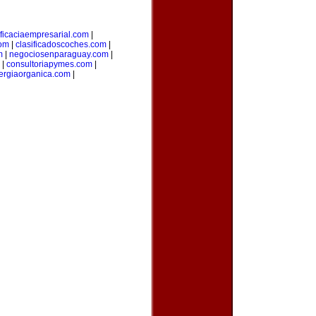
ficaciaempresarial.com
|
com
|
clasificadoscoches.com
|
m
|
negociosenparaguay.com
|
|
consultoriapymes.com
|
ergiaorganica.com
|