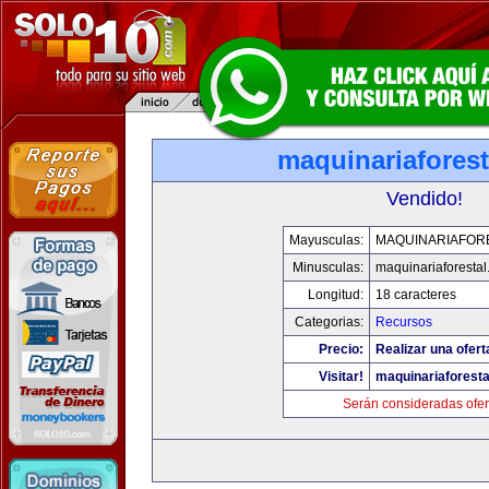
maquinariafores
Vendido!
Mayusculas:
MAQUINARIAFOR
Minusculas:
maquinariaforesta
Longitud:
18 caracteres
Categorias:
Recursos
Precio:
Realizar una ofert
Visitar!
maquinariaforest
Serán consideradas ofer