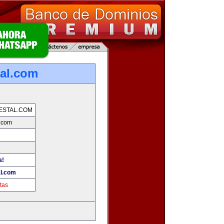
tal.com
ESTAL.COM
l.com
a!
al.com
tas