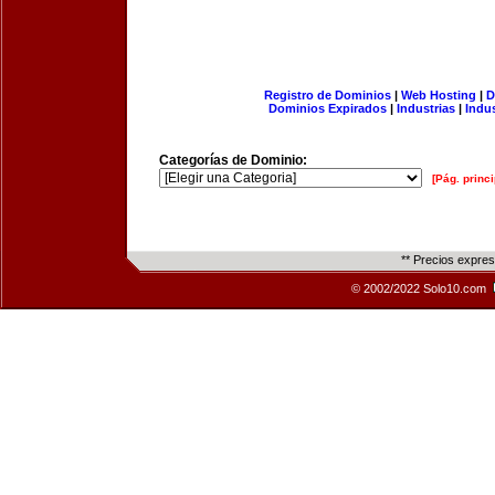
Registro de Dominios
|
Web Hosting
|
D
Dominios Expirados
|
Industrias
|
Indu
Categorías de Dominio:
[Pág. princi
** Precios expre
© 2002/2022 Solo10.com