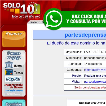
partesdeprens
El dueño de este dominio lo ha
Mayusculas:
PARTESDEPRE
Minusculas:
partesdeprensa
Longitud:
14 caracteres
Categorias:
InformaciÃ³n y N
Precio:
Realizar una ofe
Visitar!
partesdeprens
Serán consideradas ofer
Realizar una Oferta