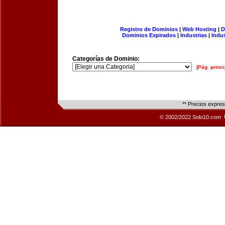
Registro de Dominios
|
Web Hosting
|
D
Dominios Expirados
|
Industrias
|
Indu
Categorías de Dominio:
[Pág. princi
** Precios expre
© 2002/2022 Solo10.com