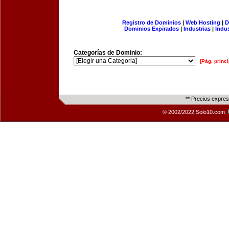
Registro de Dominios
|
Web Hosting
|
D
Dominios Expirados
|
Industrias
|
Indu
Categorías de Dominio:
[Pág. princi
** Precios expre
© 2002/2022 Solo10.com