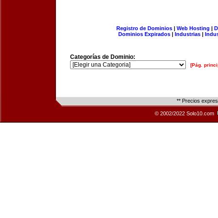
Registro de Dominios
|
Web Hosting
|
D
Dominios Expirados
|
Industrias
|
Indu
Categorías de Dominio:
[Pág. princi
** Precios expre
© 2002/2022 Solo10.com