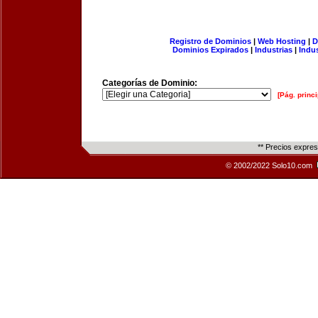
Registro de Dominios
|
Web Hosting
|
D
Dominios Expirados
|
Industrias
|
Indu
Categorías de Dominio:
[Pág. princi
** Precios expre
© 2002/2022 Solo10.com