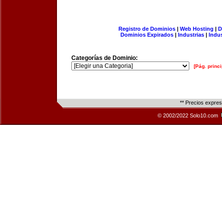
Registro de Dominios
|
Web Hosting
|
D
Dominios Expirados
|
Industrias
|
Indu
Categorías de Dominio:
[Pág. princi
** Precios expre
© 2002/2022 Solo10.com