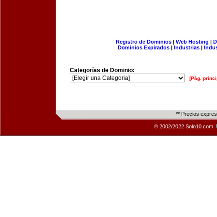
Registro de Dominios
|
Web Hosting
|
D
Dominios Expirados
|
Industrias
|
Indu
Categorías de Dominio:
[Pág. princi
** Precios expre
© 2002/2022 Solo10.com