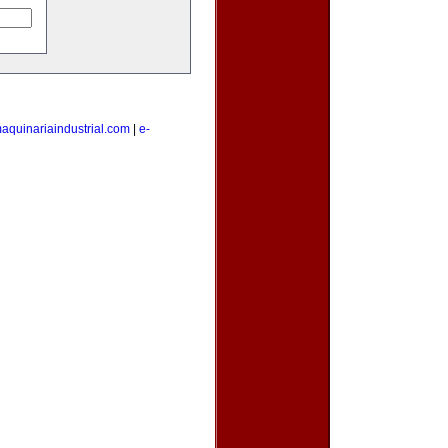
aquinariaindustrial.com
|
e-