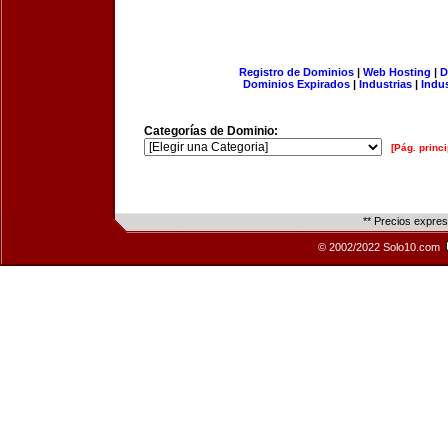
Registro de Dominios
|
Web Hosting
|
D
Dominios Expirados
|
Industrias
|
Indu
Categorías de Dominio:
[Pág. princi
** Precios expre
© 2002/2022 Solo10.com