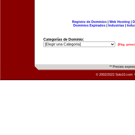
Registro de Dominios
|
Web Hosting
|
D
Dominios Expirados
|
Industrias
|
Indu
Categorías de Dominio:
[Pág. princi
** Precios expre
© 2002/2022 Solo10.com