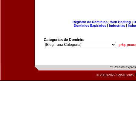
Registro de Dominios
|
Web Hosting
|
D
Dominios Expirados
|
Industrias
|
Indu
Categorías de Dominio:
[Pág. princi
** Precios expre
© 2002/2022 Solo10.com