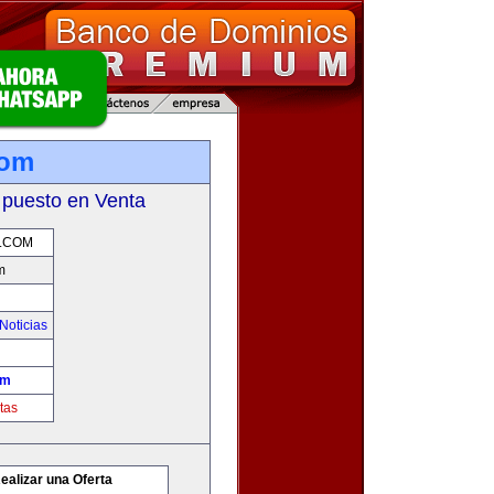
com
 puesto en Venta
.COM
m
Noticias
om
tas
ealizar una Oferta