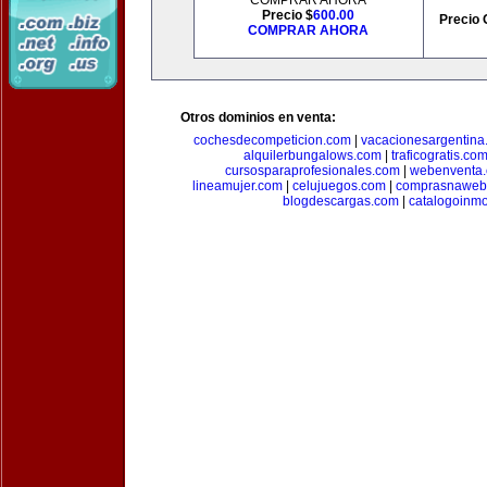
COMPRAR AHORA
Precio $
600.00
Precio 
COMPRAR AHORA
Otros dominios en venta:
cochesdecompeticion.com
|
vacacionesargentina
alquilerbungalows.com
|
traficogratis.co
cursosparaprofesionales.com
|
webenventa
lineamujer.com
|
celujuegos.com
|
comprasnaweb
blogdescargas.com
|
catalogoinmo