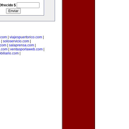
Ofrecido $
.com
|
viajespuertorico.com
|
m
|
soloservicio.com
|
.com
|
salaprensa.com
|
.com
|
ventasporlaweb.com
|
biliario.com
|