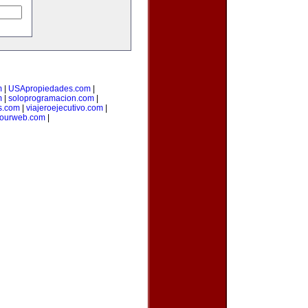
m
|
USApropiedades.com
|
m
|
soloprogramacion.com
|
s.com
|
viajeroejecutivo.com
|
yourweb.com
|