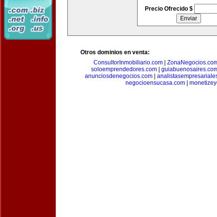
Precio Ofrecido $
Otros dominios en venta:
ConsultorInmobiliario.com
|
ZonaNegocios.co
soloemprendedores.com
|
guiabuenosaires.co
anunciosdenegocios.com
|
analistasempresariale
negocioensucasa.com
|
monetize