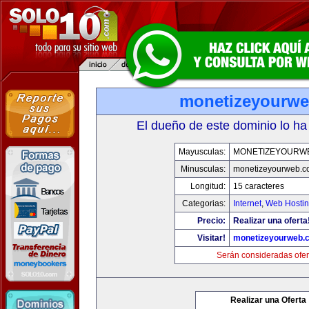
monetizeyourw
El dueño de este dominio lo ha
Mayusculas:
MONETIZEYOURW
Minusculas:
monetizeyourweb.
Longitud:
15 caracteres
Categorias:
Internet
,
Web Hostin
Precio:
Realizar una oferta
Visitar!
monetizeyourweb.
Serán consideradas ofer
Realizar una Oferta