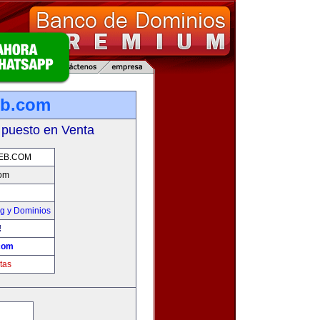
eb.com
 puesto en Venta
EB.COM
com
g y Dominios
!
com
tas