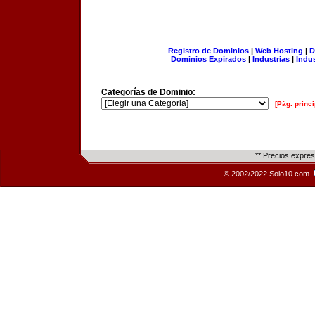
Registro de Dominios
|
Web Hosting
|
D
Dominios Expirados
|
Industrias
|
Indu
Categorías de Dominio:
[Pág. princi
** Precios expre
© 2002/2022 Solo10.com