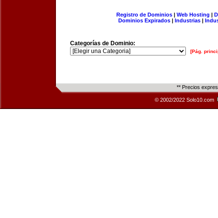
Registro de Dominios
|
Web Hosting
|
D
Dominios Expirados
|
Industrias
|
Indu
Categorías de Dominio:
[Pág. princi
** Precios expre
© 2002/2022 Solo10.com