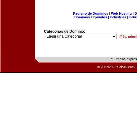
Registro de Dominios
|
Web Hosting
|
D
Dominios Expirados
|
Industrias
|
Indu
Categorías de Dominio:
[Pág. princi
** Precios expre
© 2002/2022 Solo10.com