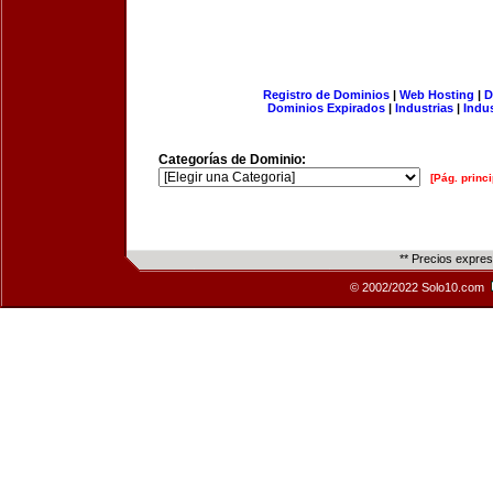
Registro de Dominios
|
Web Hosting
|
D
Dominios Expirados
|
Industrias
|
Indu
Categorías de Dominio:
[Pág. princi
** Precios expre
© 2002/2022 Solo10.com