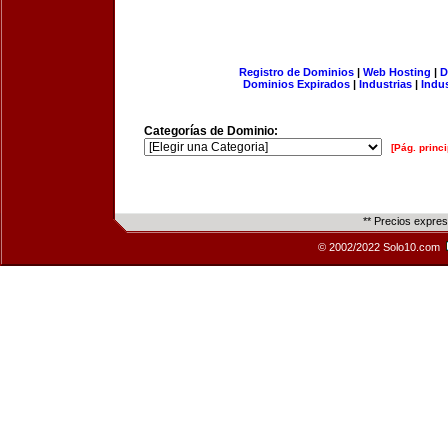
Registro de Dominios
|
Web Hosting
|
D
Dominios Expirados
|
Industrias
|
Indu
Categorías de Dominio:
[Pág. princi
** Precios expre
© 2002/2022 Solo10.com