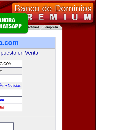
a.com
 puesto en Venta
VA.COM
om
Ã³n y Noticias
!
com
tas