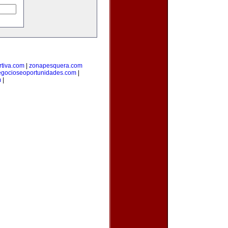
tiva.com
|
zonapesquera.com
egocioseoportunidades.com
|
m
|