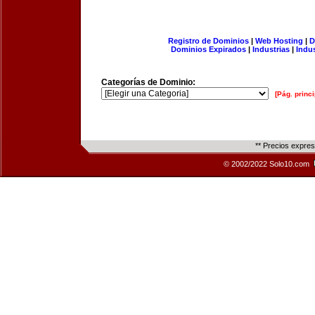
Registro de Dominios
|
Web Hosting
|
D
Dominios Expirados
|
Industrias
|
Indu
Categorías de Dominio:
[Pág. princi
** Precios expre
© 2002/2022 Solo10.com