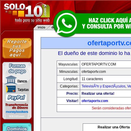
ofertaportv.
El dueño de este dominio lo ha
Mayusculas:
OFERTAPORTV.COM
Minusculas:
ofertaportv.com
Longitud:
11 caracteres
Categorias:
TelevisiÃ³n y EspectÃ¡culos
,
Ve
Precio:
Realizar una oferta!
Visitar!
ofertaportv.com
Serán consideradas ofer
Realizar una Oferta