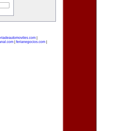
eriadeautomoviles.com
|
sanal.com
|
ferianegocios.com
|