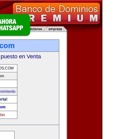
.com
 puesto en Venta
OS.COM
com
enimiento
erta!
com
tas