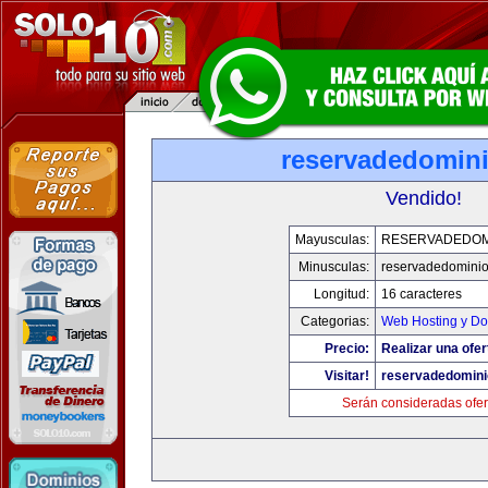
reservadedomin
Vendido!
Mayusculas:
RESERVADEDOM
Minusculas:
reservadedomini
Longitud:
16 caracteres
Categorias:
Web Hosting y Do
Precio:
Realizar una ofer
Visitar!
reservadedomin
Serán consideradas ofer