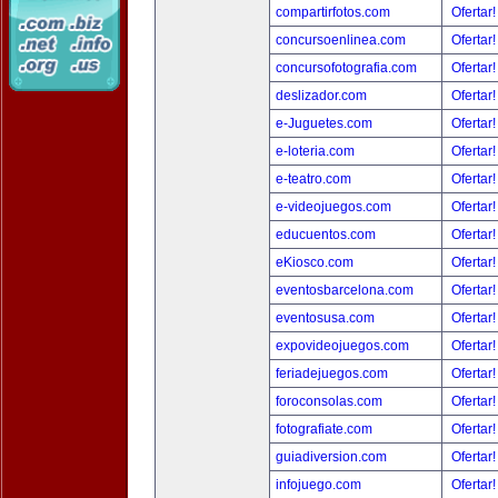
compartirfotos.com
Ofertar
concursoenlinea.com
Ofertar
concursofotografia.com
Ofertar
deslizador.com
Ofertar
e-Juguetes.com
Ofertar
e-loteria.com
Ofertar
e-teatro.com
Ofertar
e-videojuegos.com
Ofertar
educuentos.com
Ofertar
eKiosco.com
Ofertar
eventosbarcelona.com
Ofertar
eventosusa.com
Ofertar
expovideojuegos.com
Ofertar
feriadejuegos.com
Ofertar
foroconsolas.com
Ofertar
fotografiate.com
Ofertar
guiadiversion.com
Ofertar
infojuego.com
Ofertar