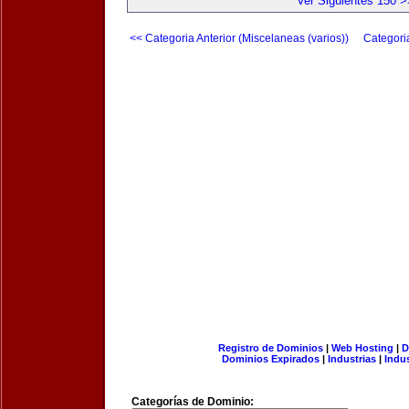
Ver Siguientes 150 >
<< Categoria Anterior (Miscelaneas (varios))
Categori
Registro de Dominios
|
Web Hosting
|
D
Dominios Expirados
|
Industrias
|
Indu
Categorías de Dominio: