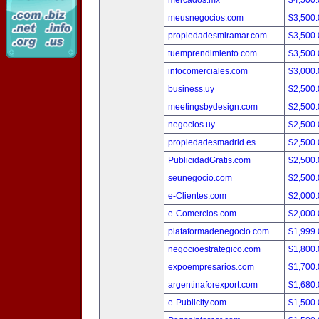
mercados.mx
$4,500
meusnegocios.com
$3,500
propiedadesmiramar.com
$3,500
tuemprendimiento.com
$3,500
infocomerciales.com
$3,000
business.uy
$2,500
meetingsbydesign.com
$2,500
negocios.uy
$2,500
propiedadesmadrid.es
$2,500
PublicidadGratis.com
$2,500
seunegocio.com
$2,500
e-Clientes.com
$2,000
e-Comercios.com
$2,000
plataformadenegocio.com
$1,999
negocioestrategico.com
$1,800
expoempresarios.com
$1,700
argentinaforexport.com
$1,680
e-Publicity.com
$1,500