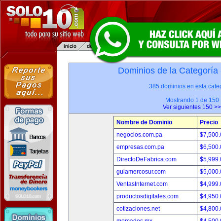
Dominios de la Categoría
385 dominios en esta categ
Mostrando 1 de 150
Ver siguientes 150 >>
Nombre de Dominio
Precio
negocios.com.pa
$7,500
empresas.com.pa
$6,500
DirectoDeFabrica.com
$5,999
guiamercosur.com
$5,000
VentasInternet.com
$4,999
productosdigitales.com
$4,950
cotizaciones.net
$4,800