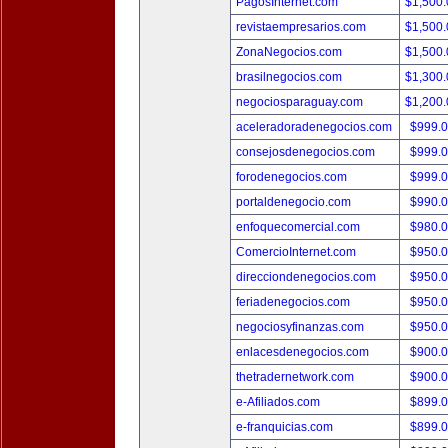
PagosInternet.com
$1,500
revistaempresarios.com
$1,500
ZonaNegocios.com
$1,500
brasilnegocios.com
$1,300
negociosparaguay.com
$1,200
aceleradoradenegocios.com
$999.
consejosdenegocios.com
$999.
forodenegocios.com
$999.
portaldenegocio.com
$990.
enfoquecomercial.com
$980.
ComercioInternet.com
$950.
direcciondenegocios.com
$950.
feriadenegocios.com
$950.
negociosyfinanzas.com
$950.
enlacesdenegocios.com
$900.
thetradernetwork.com
$900.
e-Afiliados.com
$899.
e-franquicias.com
$899.