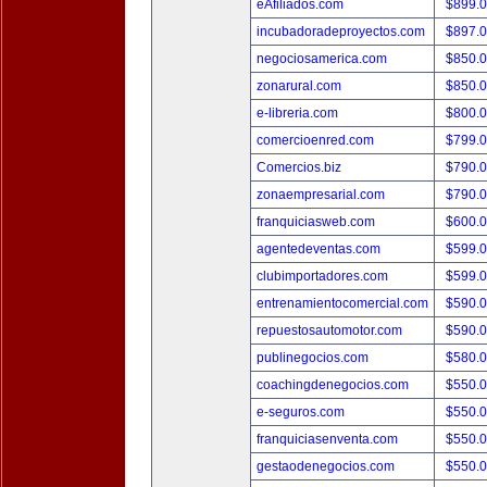
eAfiliados.com
$899.
incubadoradeproyectos.com
$897.
negociosamerica.com
$850.
zonarural.com
$850.
e-libreria.com
$800.
comercioenred.com
$799.
Comercios.biz
$790.
zonaempresarial.com
$790.
franquiciasweb.com
$600.
agentedeventas.com
$599.
clubimportadores.com
$599.
entrenamientocomercial.com
$590.
repuestosautomotor.com
$590.
publinegocios.com
$580.
coachingdenegocios.com
$550.
e-seguros.com
$550.
franquiciasenventa.com
$550.
gestaodenegocios.com
$550.