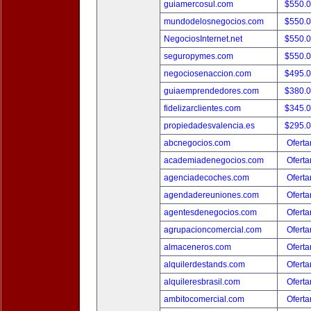
guiamercosul.com
$550.
mundodelosnegocios.com
$550.
NegociosInternet.net
$550.
seguropymes.com
$550.
negociosenaccion.com
$495.
guiaemprendedores.com
$380.
fidelizarclientes.com
$345.
propiedadesvalencia.es
$295.
abcnegocios.com
Oferta
academiadenegocios.com
Oferta
agenciadecoches.com
Oferta
agendadereuniones.com
Oferta
agentesdenegocios.com
Oferta
agrupacioncomercial.com
Oferta
almaceneros.com
Oferta
alquilerdestands.com
Oferta
alquileresbrasil.com
Oferta
ambitocomercial.com
Oferta