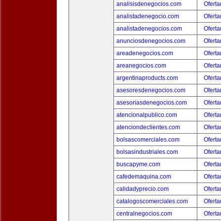
analisisdenegocios.com
Oferta
analistadenegocio.com
Oferta
analistadenegocios.com
Oferta
anunciosdenegocios.com
Oferta
areadenegocios.com
Oferta
areanegocios.com
Oferta
argentinaproducts.com
Oferta
asesoresdenegocios.com
Oferta
asesoriasdenegocios.com
Oferta
atencionalpublico.com
Oferta
atenciondeclientes.com
Oferta
bolsascomerciales.com
Oferta
bolsasindustriales.com
Oferta
buscapyme.com
Oferta
cafedemaquina.com
Oferta
calidadyprecio.com
Oferta
catalogoscomerciales.com
Oferta
centralnegocios.com
Oferta