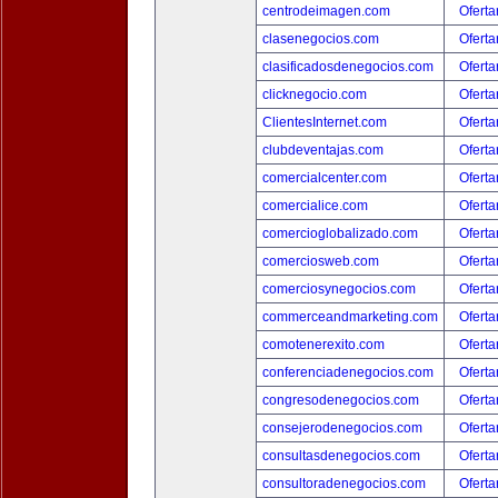
centrodeimagen.com
Oferta
clasenegocios.com
Oferta
clasificadosdenegocios.com
Oferta
clicknegocio.com
Oferta
ClientesInternet.com
Oferta
clubdeventajas.com
Oferta
comercialcenter.com
Oferta
comercialice.com
Oferta
comercioglobalizado.com
Oferta
comerciosweb.com
Oferta
comerciosynegocios.com
Oferta
commerceandmarketing.com
Oferta
comotenerexito.com
Oferta
conferenciadenegocios.com
Oferta
congresodenegocios.com
Oferta
consejerodenegocios.com
Oferta
consultasdenegocios.com
Oferta
consultoradenegocios.com
Oferta