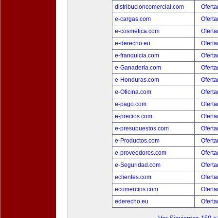
distribucioncomercial.com
Oferta
e-cargas.com
Oferta
e-cosmetica.com
Oferta
e-derecho.eu
Oferta
e-franquicia.com
Oferta
e-Ganaderia.com
Oferta
e-Honduras.com
Oferta
e-Oficina.com
Oferta
e-pago.com
Oferta
e-precios.com
Oferta
e-presupuestos.com
Oferta
e-Productos.com
Oferta
e-proveedores.com
Oferta
e-Seguridad.com
Oferta
eclientes.com
Oferta
ecomercios.com
Oferta
ederecho.eu
Oferta